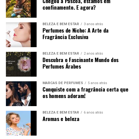
Chegou a Páscoa, estamos em
confinamento. E agora?
caso a quem pretende realizar a oferta. Faça upload da
fotografia e do nome. Siga as intruções dadas e já está! O
seu perfume está pronto a ser elaborado com todo o
BELEZA E BEM ESTAR
3 anos atrás
carinho para que chegue a casa dos que mais gosta.
Perfumes de Nicho: A Arte da
Fragrância Exclusiva
Viu como é simples levar a casa dos que mais gosta um
presente único e exclusivo feito por si em poucos
BELEZA E BEM ESTAR
2 anos atrás
minutos?
Descubra o Fascinante Mundo dos
Perfumes Árabes
Caso continuem a surgir dúvidas queremos que nos
contacte! É sempre um prazer atendê-lo(a) e orientá-
MARCAS DE PERFUMES
5 anos atrás
lo(a) para que consiga ter a melhor experiência de
Conquiste com a fragrância certa que
compras possível com a
maisperfumes
.
os homens adoram!
BELEZA E BEM ESTAR
6 anos atrás
TÓPICOS RELACIONADOS
DESTAQUE
Aromas e beleza