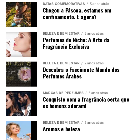
DATAS COMEMORATIVAS
5 anos atrás
Chegou a Páscoa, estamos em
confinamento. E agora?
BELEZA E BEM ESTAR
3 anos atrás
Perfumes de Nicho: A Arte da
Fragrância Exclusiva
BELEZA E BEM ESTAR
2 anos atrás
Cada encomenda é única uma vez que tudo é preparado
Descubra o Fascinante Mundo dos
à mão com muito cuidado e com atenção a cada detalhe.
Perfumes Árabes
Estando a
kaori
sensibilizada para a questão ambiental,
MARCAS DE PERFUMES
5 anos atrás
adotou como política de sustentabilidade o
Conquiste com a fragrância certa que
reaproveitamento de todas as suas embalagens
os homens adoram!
publicando ideias para o efeito. A marca orgulha-se
ainda de utilizar caixas 100% recicláveis.
BELEZA E BEM ESTAR
6 anos atrás
Aromas e beleza