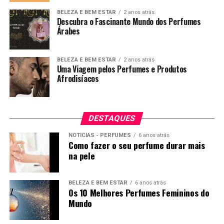
devidamente credenciados para o efeito, o que dá à
BELEZA E BEM ESTAR
2 anos atrás
marca a segurança de poder levar à casa dos clientes
Descubra o Fascinante Mundo dos Perfumes
Árabes
produtos da mais alta qualidade.
As cores da marca são inspiradas na natureza estando
BELEZA E BEM ESTAR
2 anos atrás
esses elementos fortemente presentes em todas as
Uma Viagem pelos Perfumes e Produtos
encomendas entregues.
Afrodisíacos
DESTAQUES
NOTÍCIAS - PERFUMES
6 anos atrás
Como fazer o seu perfume durar mais
na pele
BELEZA E BEM ESTAR
6 anos atrás
Os 10 Melhores Perfumes Femininos do
Mundo