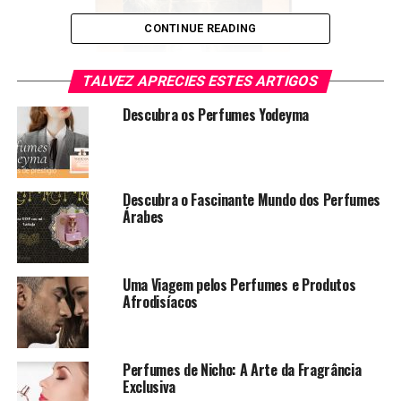
CONTINUE READING
TALVEZ APRECIES ESTES ARTIGOS
Descubra os Perfumes Yodeyma
Descubra o Fascinante Mundo dos Perfumes
Árabes
Foi assim criada uma vasta gama de produtos, desde
perfumes
com tendência olfativa como Adolfo
Dominguez ou Yves Saint Laurent passando por todos
os outros. Apresenta mais de 200 fragrâncias entre
Uma Viagem pelos Perfumes e Produtos
Afrodisíacos
masculinas
,
femininas
e infantis, e ainda ambientadores
para automóveis em formato de frasco para pendurar
ou até mesmo ambientadores para casa tais como
mikados e pulverizadores em spray.
Perfumes de Nicho: A Arte da Fragrância
Exclusiva