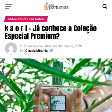
MARCAS DE PERFUMES
k a o r i – Já conhece a Coleção
Especial Premium?
Publicado
6 anos atrás
em
Outubro 20, 2020
Por
Claudia Miranda