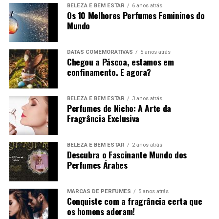
BELEZA E BEM ESTAR
6 anos atrás
Leve o leite com a manteiga ao lume — desligue o lume
Os 10 Melhores Perfumes Femininos do
quando a manteiga começar a derreter. Deixe arrefecer
Mundo
até car ligeiramente morno.
(Se usar fermento fresco,
dilua-o no leite morno – se o leite estiver quente
DATAS COMEMORATIVAS
5 anos atrás
«mata» o fermento e a massa não cresce.)
Chegou a Páscoa, estamos em
confinamento. E agora?
Na taça da batedeira com o acessório misturador (de pá),
misture o açúcar em pó, o fermento seco e as raspas dos
BELEZA E BEM ESTAR
3 anos atrás
citrinos. Junte o leite e manteiga ainda mornos e deixe
Perfumes de Nicho: A Arte da
misturar uns segundos.
Fragrância Exclusiva
Sempre com a máquina a trabalhar, junte as gemas, o
BELEZA E BEM ESTAR
2 anos atrás
sumo de laranja, o vinho do Porto e misture por mais
Descubra o Fascinante Mundo dos
alguns segundos.
Perfumes Árabes
Logo a seguir, junte a farinha pouco a pouco e,
nalmente, a pitada de sal.
MARCAS DE PERFUMES
5 anos atrás
Conquiste com a fragrância certa que
os homens adoram!
Mude para o acessório amassador e amasse durante 3