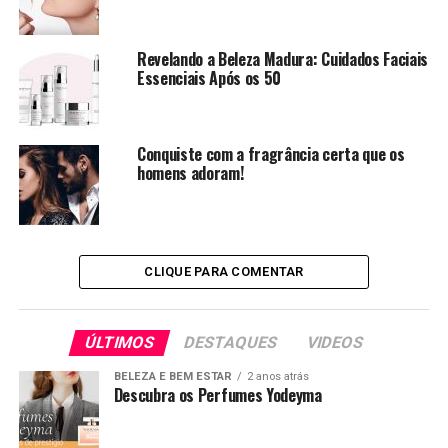
sorrisos inexplicáveis, pequenas brincadeiras tão simples
como atirar farinha aos seus ajudantes mas que
Revelando a Beleza Madura: Cuidados Faciais
despertam sentimentos de verdadeira ternura e
Essenciais Após os 50
brincadeira.
Este ano, a maisperfumes reuniu 3 receitas típicas desta
Conquiste com a fragrância certa que os
época festiva para o/a ajudar na preparação da sua ceia.
homens adoram!
Como costumamos dizer… a maisperfumes está sempre
presente para si em qualquer altura da sua vida.
Bolo Rainha
CLIQUE PARA COMENTAR
ÚLTIMOS
DESTAQUES
VIDEOS
BELEZA E BEM ESTAR
2 anos atrás
Descubra os Perfumes Yodeyma